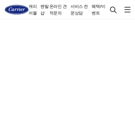
캐리
렌탈
온라인 견
서비스 전
혜택/이
어몰
샵
적문의
문상담
벤트