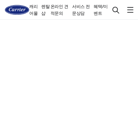
캐리
렌탈
온라인 견
서비스 전
혜택/이
어몰
샵
적문의
문상담
벤트