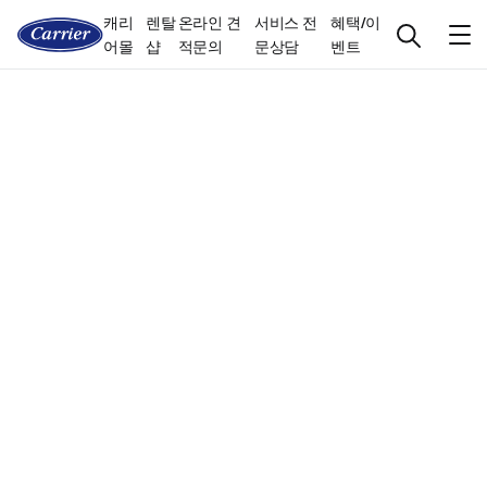
캐리
렌탈
온라인 견
서비스 전
혜택/이
어몰
샵
적문의
문상담
벤트