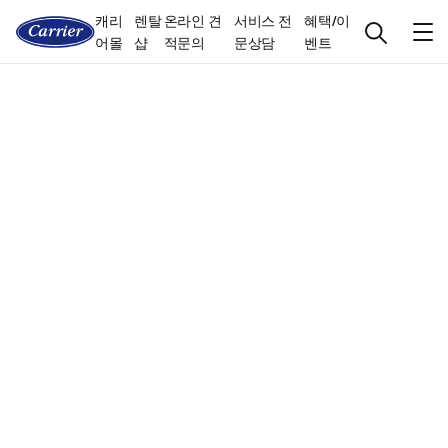
캐리
렌탈
온라인 견
서비스 전
혜택/이
어몰
샵
적문의
문상담
벤트