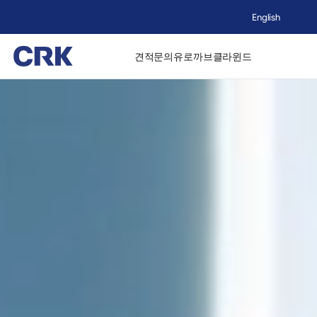
English
견적문의
유로까브
클라윈드