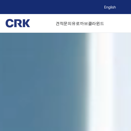
English
견적문의
유로까브
클라윈드