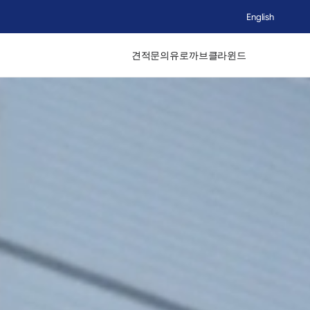
English
견적문의
유로까브
클라윈드