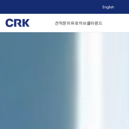
English
견적문의
유로까브
클라윈드