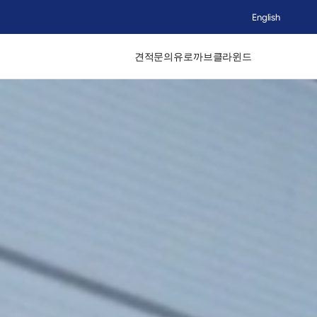
English
견적문의
유로까브
클라윈드