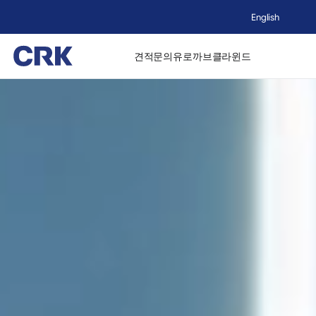
English
견적문의
유로까브
클라윈드