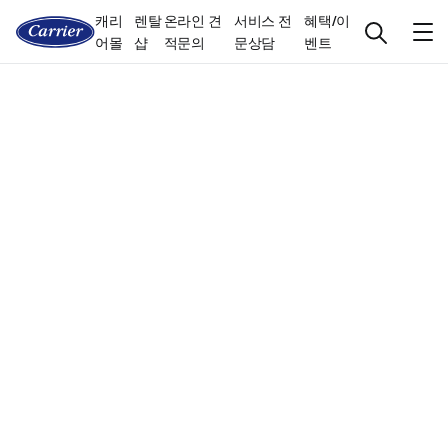
캐리
렌탈
온라인 견
서비스 전
혜택/이
어몰
샵
적문의
문상담
벤트