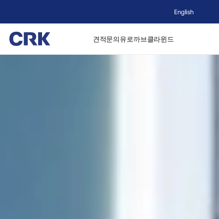
English
견적문의
유로까브
클라윈드