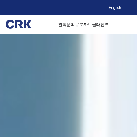
English
견적문의
유로까브
클라윈드