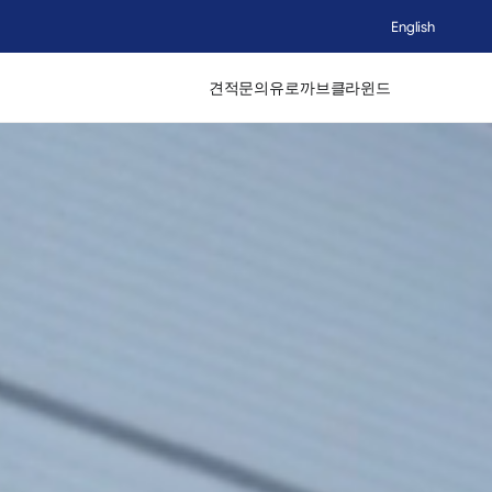
English
견적문의
유로까브
클라윈드