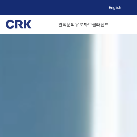
English
견적문의
유로까브
클라윈드