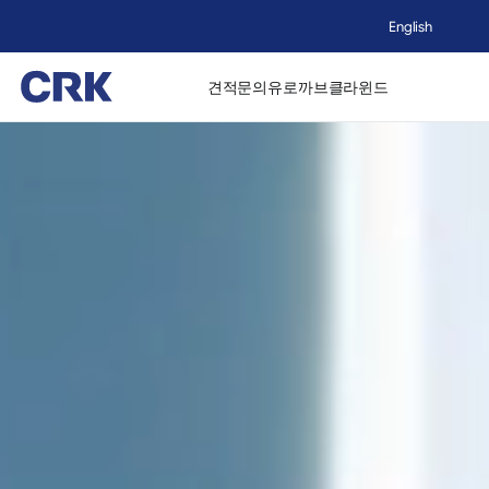
English
견적문의
유로까브
클라윈드