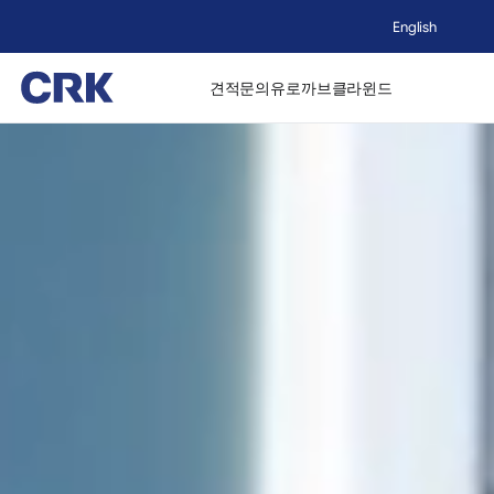
English
견적문의
유로까브
클라윈드