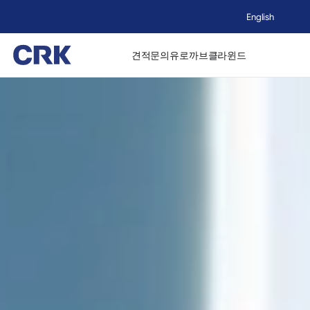
English
견적문의
유로까브
클라윈드