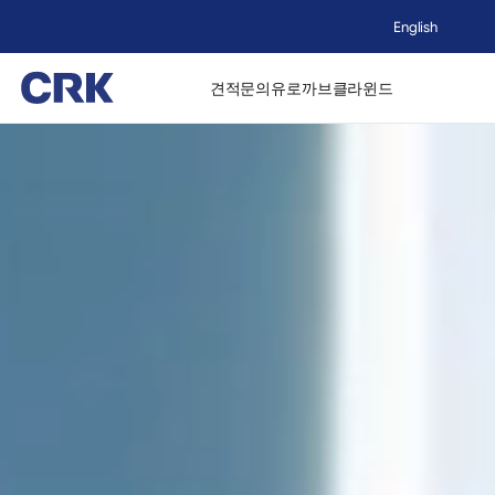
English
견적문의
유로까브
클라윈드