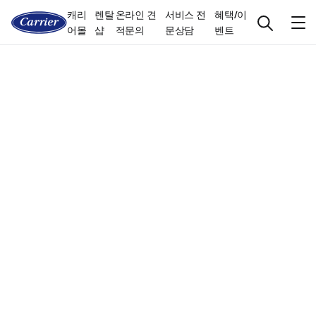
캐리
렌탈
온라인 견
서비스 전
혜택/이
어몰
샵
적문의
문상담
벤트