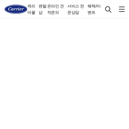
캐리
렌탈
온라인 견
서비스 전
혜택/이
어몰
샵
적문의
문상담
벤트