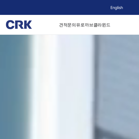
English
견적문의
유로까브
클라윈드