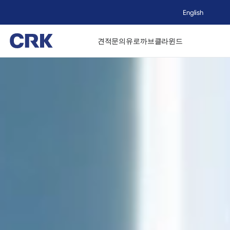
English
견적문의
유로까브
클라윈드