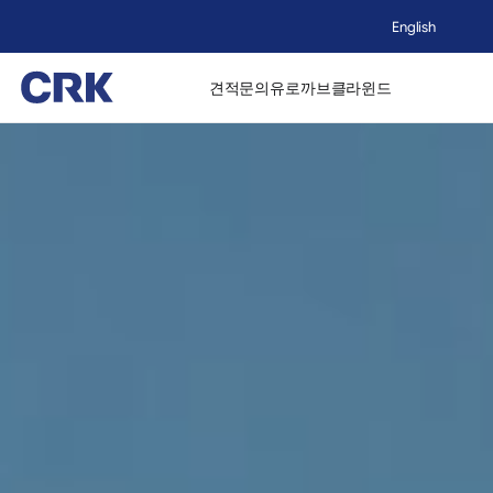
English
견적문의
유로까브
클라윈드