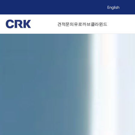
English
견적문의
유로까브
클라윈드