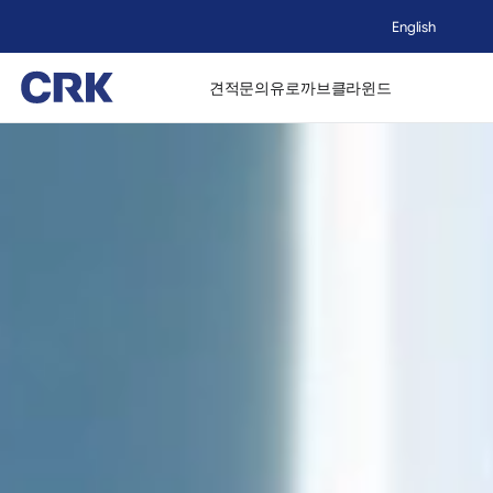
English
견적문의
유로까브
클라윈드