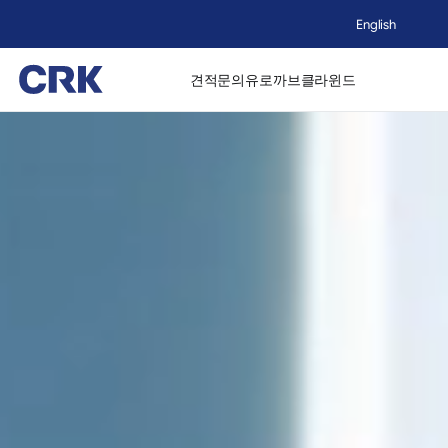
English
견적문의
유로까브
클라윈드