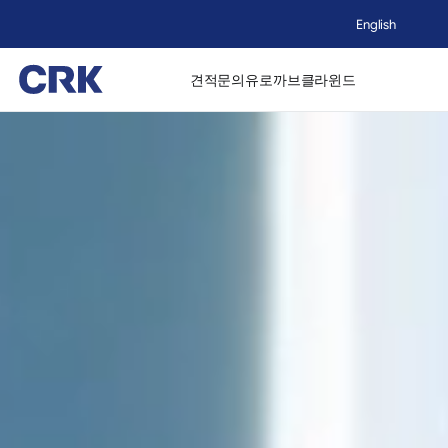
English
견적문의
유로까브
클라윈드