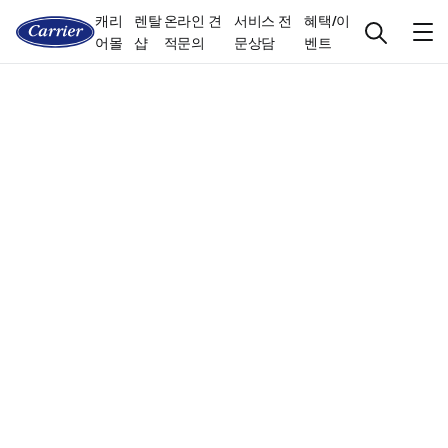
캐리
렌탈
온라인 견
서비스 전
혜택/이
어몰
샵
적문의
문상담
벤트