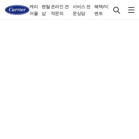
캐리
렌탈
온라인 견
서비스 전
혜택/이
어몰
샵
적문의
문상담
벤트