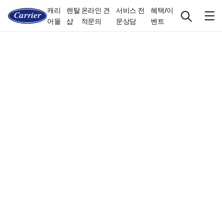
캐리
렌탈
온라인 견
서비스 전
혜택/이
어몰
샵
적문의
문상담
벤트