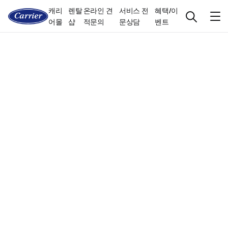
캐리
렌탈
온라인 견
서비스 전
혜택/이
어몰
샵
적문의
문상담
벤트