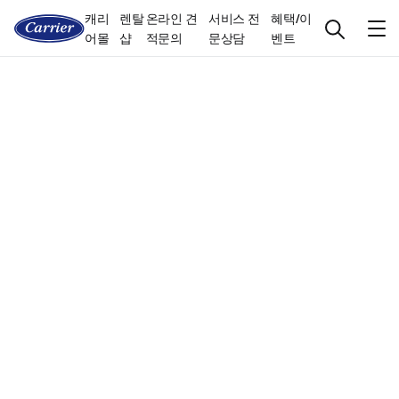
캐리
렌탈
온라인 견
서비스 전
혜택/이
어몰
샵
적문의
문상담
벤트