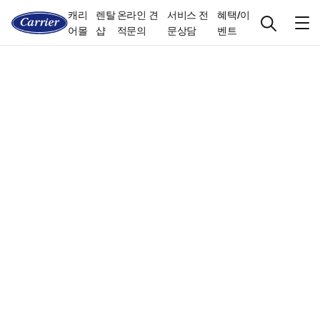
캐리
렌탈
온라인 견
서비스 전
혜택/이
어몰
샵
적문의
문상담
벤트