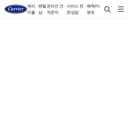
캐리
렌탈
온라인 견
서비스 전
혜택/이
어몰
샵
적문의
문상담
벤트