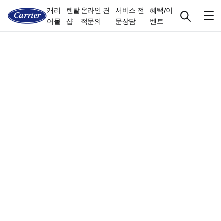
캐리
렌탈
온라인 견
서비스 전
혜택/이
어몰
샵
적문의
문상담
벤트