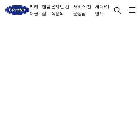
캐리
렌탈
온라인 견
서비스 전
혜택/이
어몰
샵
적문의
문상담
벤트