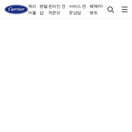
캐리
렌탈
온라인 견
서비스 전
혜택/이
어몰
샵
적문의
문상담
벤트