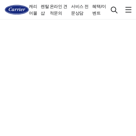
캐리
렌탈
온라인 견
서비스 전
혜택/이
어몰
샵
적문의
문상담
벤트