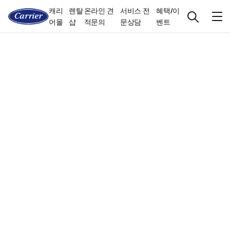
캐리
렌탈
온라인 견
서비스 전
혜택/이
어몰
샵
적문의
문상담
벤트