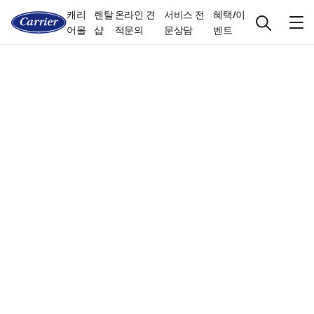
캐리
렌탈
온라인 견
서비스 전
혜택/이
어몰
샵
적문의
문상담
벤트