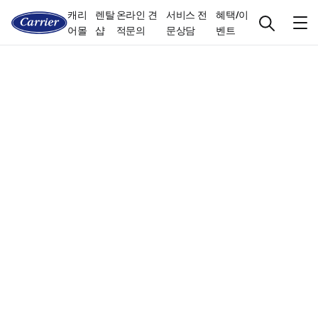
캐리
렌탈
온라인 견
서비스 전
혜택/이
어몰
샵
적문의
문상담
벤트