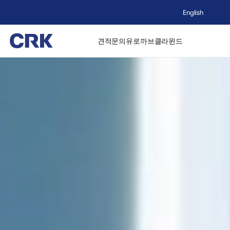
English
견적문의
유로까브
클라윈드