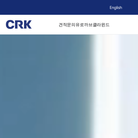
English
견적문의
유로까브
클라윈드