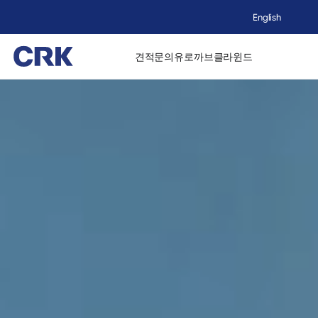
English
견적문의
유로까브
클라윈드