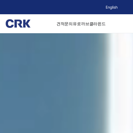
English
견적문의
유로까브
클라윈드