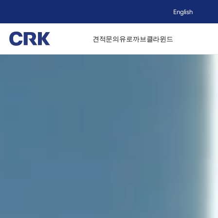
English
견적문의
유로까브
클라윈드