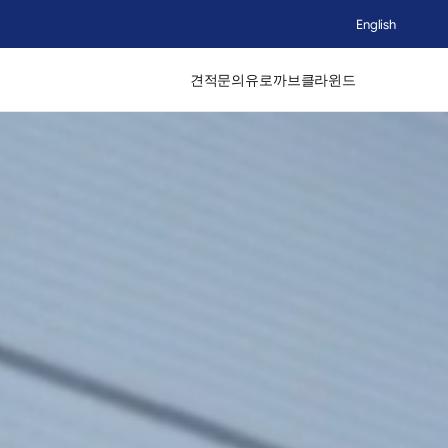
English
견적문의
유로까브
클라윈드