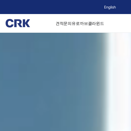
English
견적문의
유로까브
클라윈드