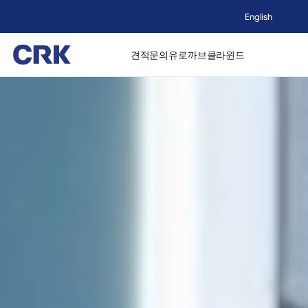
English
견적문의
유로까브
클라윈드